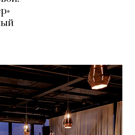
ер»
ный