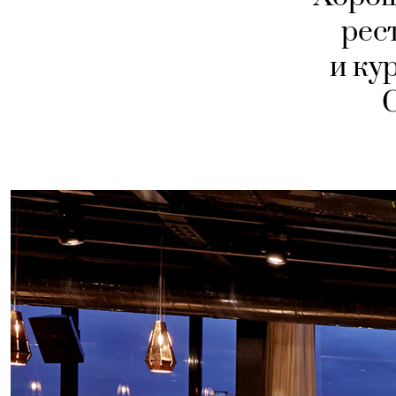
рес
и ку