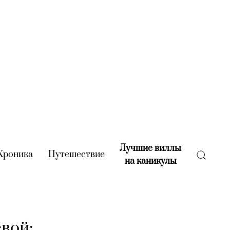
Лучшие виллы
rent)
Хроника
(current)
Путешествие
(current)
на каникулы
(current)
вой: