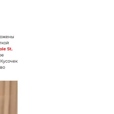
ложены
ткой
ole St.
ое
. Кусочек
тво