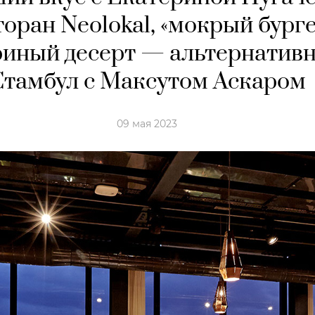
торан Neolokal, «мокрый бург
риный десерт — альтернатив
Стамбул с Максутом Аскаром
09 мая 2023