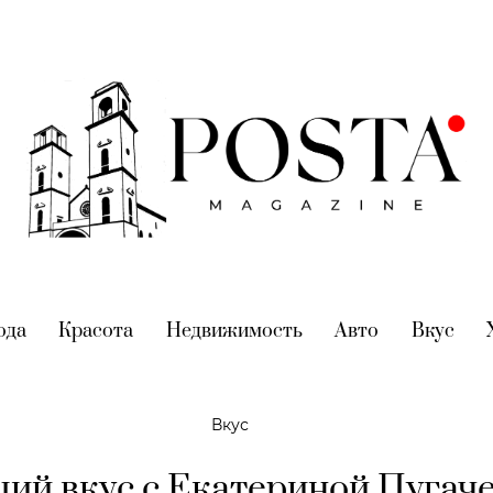
nt)
ода
(current)
Красота
(current)
Недвижимость
(current)
Авто
(current)
Вкус
(cur
Вкус
ий вкус с Екатериной Пугаче