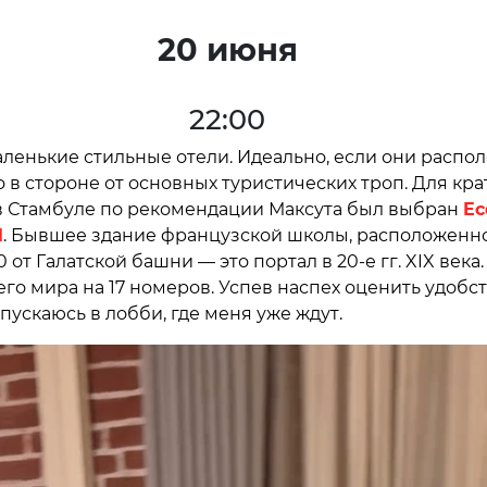
20 июня
22:00
ленькие стильные отели. Идеально, если они распо
о в стороне от основных туристических троп. Для кра
в Стамбуле по рекомендации Максута был выбран
Ec
l
. Бывшее здание французской школы, расположенн
0 от Галатской башни — это портал в 20-е гг. XIX века
го мира на 17 номеров. Успев наспех оценить удобс
спускаюсь в лобби, где меня уже ждут.