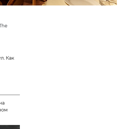
The
л. Как
на
ном