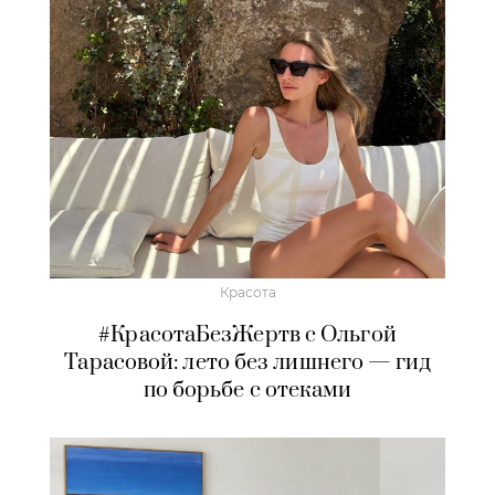
Красота
#КрасотаБезЖертв с Ольгой
Тарасовой: лето без лишнего — гид
по борьбе с отеками