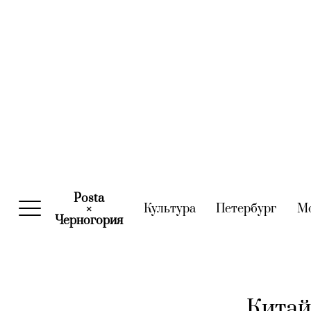
Posta
Культура
(current)
Петербург
(curre
М
×
Черногория
(current)
Китай