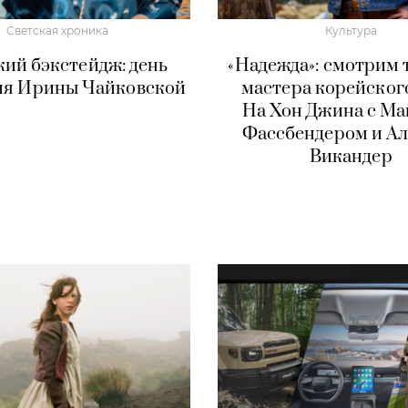
Светская хроника
Культура
кий бэкстейдж: день
«Надежда»: смотрим 
ия Ирины Чайковской
мастера корейског
На Хон Джина с М
Фассбендером и А
Викандер