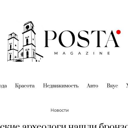
nt)
ода
(current)
Красота
(current)
Недвижимость
(current)
Авто
(current)
Вкус
(cur
Новости
ские археологи нашли бронз