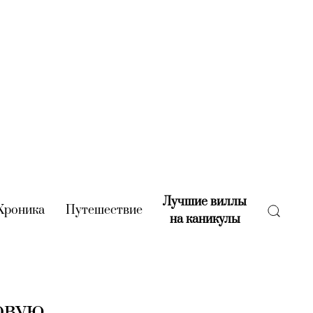
Лучшие виллы
rent)
Хроника
(current)
Путешествие
(current)
на каникулы
(current)
овую