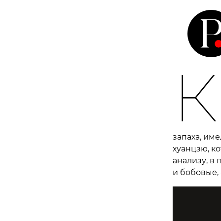
К
запаха, им
хуанцзю, ко
анализу, в
и бобовые,