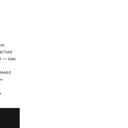
ым
астии
 — как
 имел
о»
ь