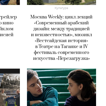
Культура
трейлер
Москва Weekly: цикл лекций
о кино
«Современный арабский
айклом
дизайн: между традицией
лисией
и неизвестностью», мюзикл
«Вестсайдская история»
в Театре на Таганке и IV
фестиваль современного
искусства «Перезагрузка»