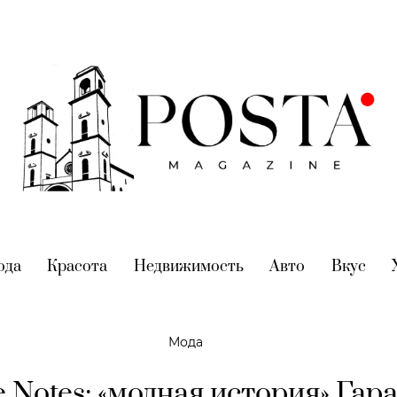
nt)
ода
(current)
Красота
(current)
Недвижимость
(current)
Авто
(current)
Вкус
(cur
Мода
e Notes: «модная история» Гар