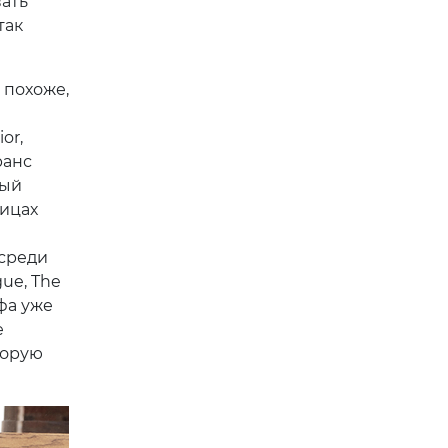
ать
так
 похоже,
or,
ранс
вый
лицах
 среди
gue, The
фа уже
е
торую