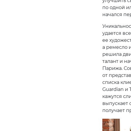
улучшить с
по одной и
начался пе
Уникальност
удается все
ее художест
а ремесло 
решила дви
талант и н
Парижа. Со
от предста
списка клие
Guardian и 
кажутся сл
выпускает 
получает п