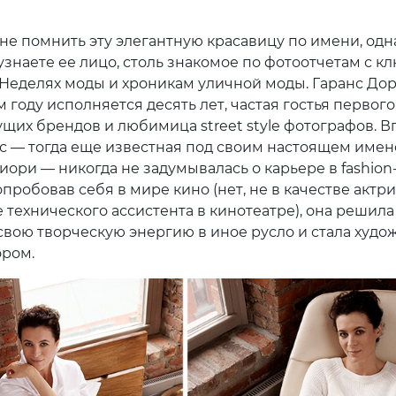
не помнить эту элегантную красавицу по имени, одн
узнаете ее лицо, столь знакомое по фотоотчетам с к
 Неделях моды и хроникам уличной моды. Гаранс Дор
м году исполняется десять лет, частая гостья первого
ущих брендов и любимица street style фотографов. В
с — тогда еще известная под своим настоящем име
ори — никогда не задумывалась о карьере в fashion
пробовав себя в мире кино (нет, не в качестве актри
е технического ассистента в кинотеатре), она решила
свою творческую энергию в иное русло и стала худо
ром.