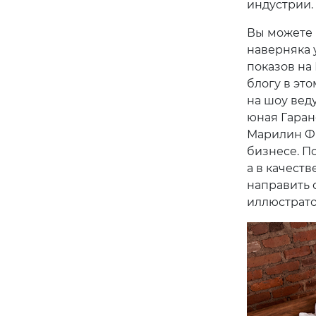
индустрии.
Вы можете 
наверняка 
показов на
блогу в это
на шоу вед
юная Гаран
Марилин Фи
бизнесе. По
а в качеств
направить 
иллюстрато