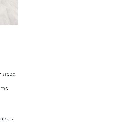
с Доре
imo
алось