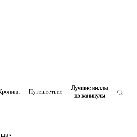
Лучшие виллы
rent)
Хроника
(current)
Путешествие
(current)
на каникулы
(current)
анс