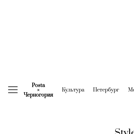
Posta
Культура
(current)
Петербург
(curre
М
×
Черногория
(current)
Styl