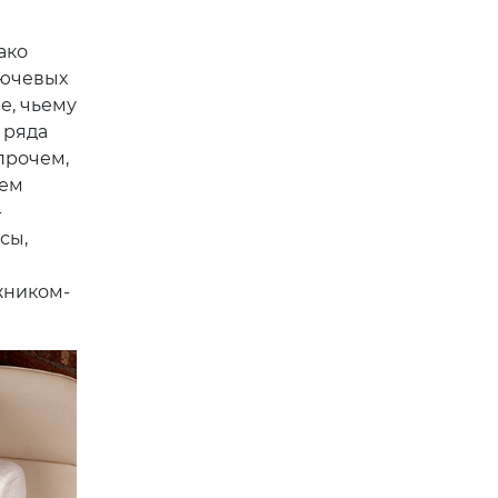
ако
лючевых
е, чьему
 ряда
прочем,
нем
-
сы,
жником-