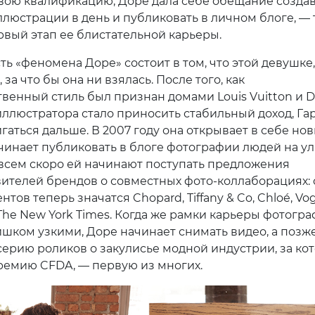
вою квалификацию, Доре дала себе обещание создав
ллюстрации в день и публиковать в личном блоге, — 
рвый этап ее блистательной карьеры.
ь «феномена Доре» состоит в том, что этой девушке,
, за что бы она ни взялась. После того, как
венный стиль был признан домами Louis Vuitton и Di
иллюстратора стало приносить стабильный доход, Га
гаться дальше. В 2007 году она открывает в себе но
ачинает публиковать в блоге фотографии людей на у
всем скоро ей начинают поступать предложения
вителей брендов о совместных фото-коллаборациях:
нтов теперь значатся Chopard, Tiffany & Co, Chloé, Vo
The New York Times. Когда же рамки карьеры фотогра
ишком узкими, Доре начинает снимать видео, а позж
серию роликов о закулисье модной индустрии, за ко
ремию CFDA, — первую из многих.