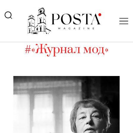
#«Журнал мод»