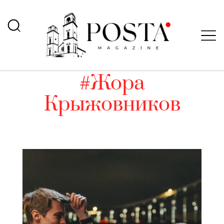
#Жора
Крыжовников