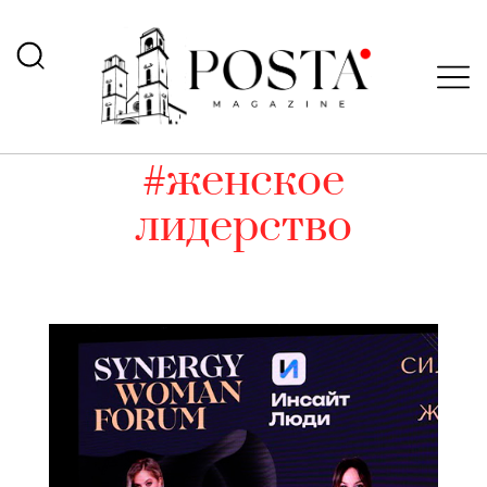
#женское
лидерство