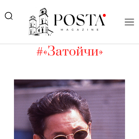
#«Затойчи»