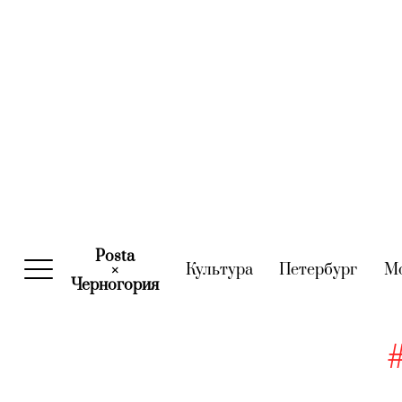
Posta
Культура
(current)
Петербург
(curre
М
×
Черногория
(current)