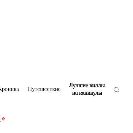
Лучшие виллы
rent)
Хроника
(current)
Путешествие
(current)
на каникулы
(current)
»