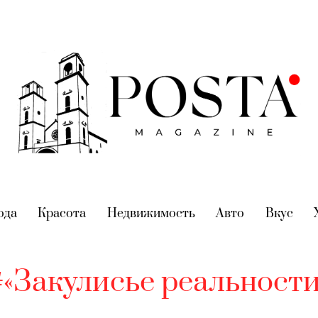
nt)
ода
(current)
Красота
(current)
Недвижимость
(current)
Авто
(current)
Вкус
(cur
#«Закулисье реальности