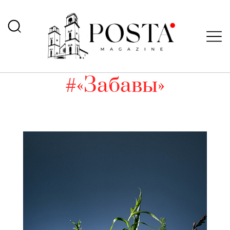
#«Забавы»