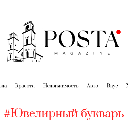
nt)
ода
(current)
Красота
(current)
Недвижимость
(current)
Авто
(current)
Вкус
(cur
#Ювелирный букварь