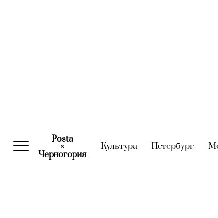
Posta
Культура
(current)
Петербург
(curre
М
×
Черногория
(current)