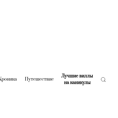
Лучшие виллы
rent)
Хроника
(current)
Путешествие
(current)
на каникулы
(current)