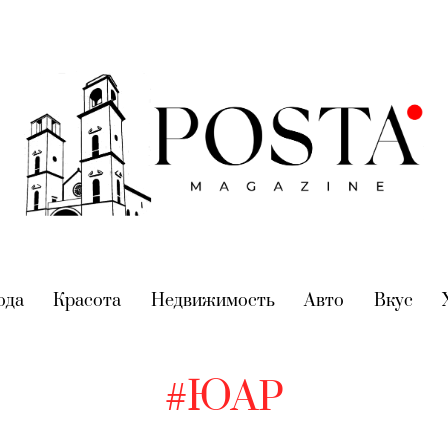
nt)
ода
(current)
Красота
(current)
Недвижимость
(current)
Авто
(current)
Вкус
(cur
#ЮАР