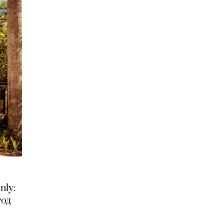
ly:
год