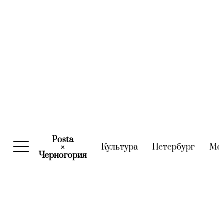
Posta
Культура
(current)
Петербург
(curre
М
×
Черногория
(current)