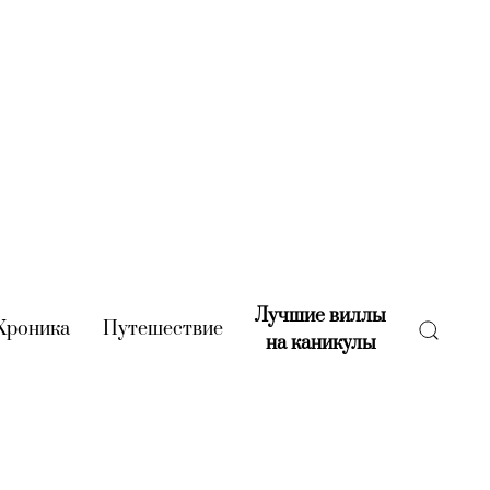
Лучшие виллы
rent)
Хроника
(current)
Путешествие
(current)
на каникулы
(current)