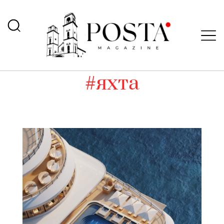
#яхта