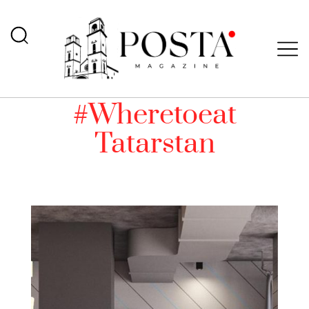
#Wheretoeat
Tatarstan