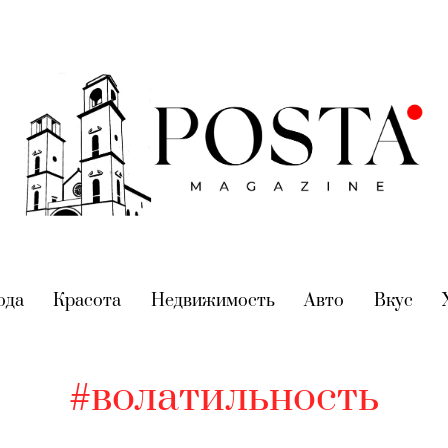
nt)
ода
(current)
Красота
(current)
Недвижимость
(current)
Авто
(current)
Вкус
(cur
#волатильность