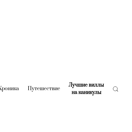
Лучшие виллы
rent)
Хроника
(current)
Путешествие
(current)
на каникулы
(current)