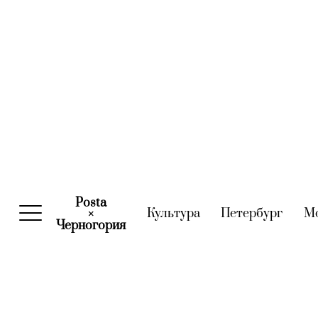
Posta
Культура
(current)
Петербург
(curre
М
×
Черногория
(current)