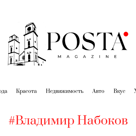
nt)
ода
(current)
Красота
(current)
Недвижимость
(current)
Авто
(current)
Вкус
(cur
#Владимир Набоков