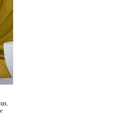
ди,
ые