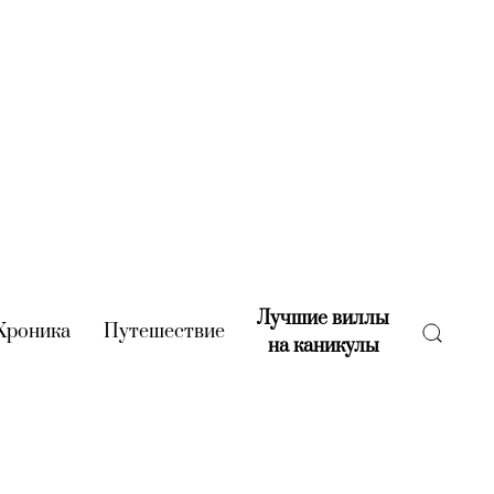
Лучшие виллы
rent)
Хроника
(current)
Путешествие
(current)
на каникулы
(current)