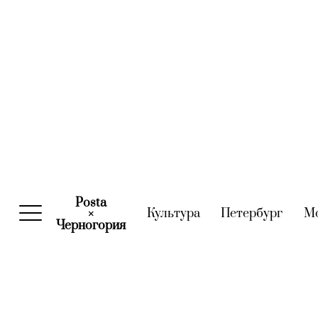
Posta
Культура
(current)
Петербург
(curre
М
×
Черногория
(current)