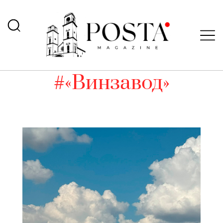
#«Винзавод»