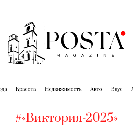
nt)
ода
(current)
Красота
(current)
Недвижимость
(current)
Авто
(current)
Вкус
(cur
#«Виктория-2025»