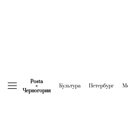
Posta
Культура
(current)
Петербург
(curre
М
×
Черногория
(current)