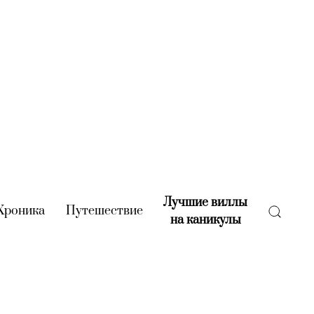
Лучшие виллы
rent)
Хроника
(current)
Путешествие
(current)
на каникулы
(current)