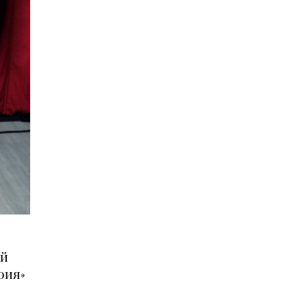
ой
рия»