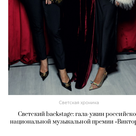
Светская хроника
Светский backstage: гала-ужин российск
национальной музыкальной премии «Викто