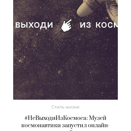
Стиль жизни
#НеВыходиИзКосмоса: Музей
космонавтики запустил онлайн-