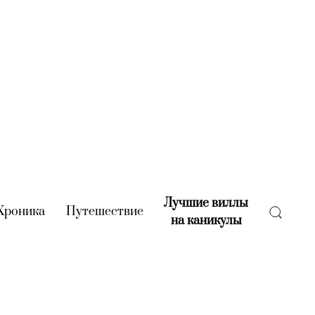
Лучшие виллы
rent)
Хроника
(current)
Путешествие
(current)
на каникулы
(current)