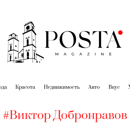
nt)
ода
(current)
Красота
(current)
Недвижимость
(current)
Авто
(current)
Вкус
(cur
#Виктор Добронравов