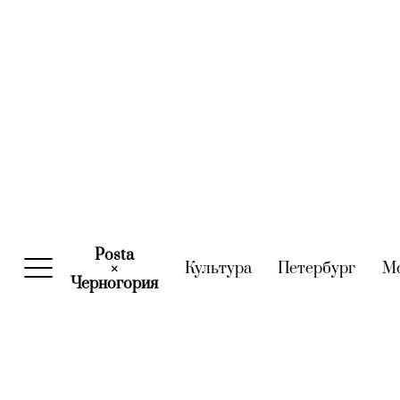
Posta
Культура
(current)
Петербург
(curre
М
×
Черногория
(current)