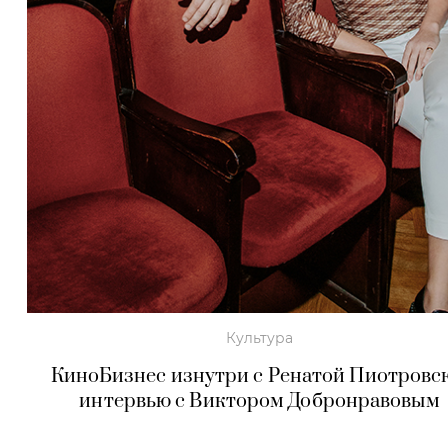
Культура
КиноБизнес изнутри с Ренатой Пиотровск
интервью с Виктором Добронравовым