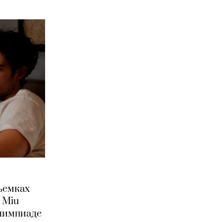
съемках
 Miu
Олимпиаде