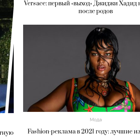
Versace: первый «выход» Джиджи Хадид 
после родов
Мода
Fashion-реклама в 2021 году: лучшие и
стную