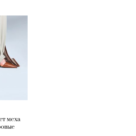
рет меха
ровые