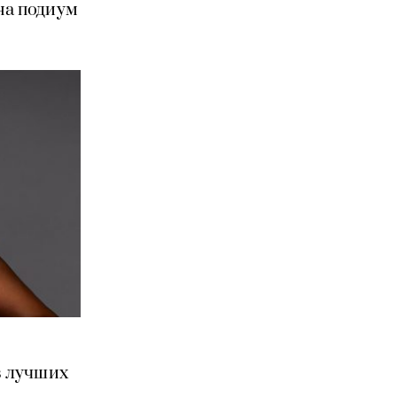
на подиум
з лучших