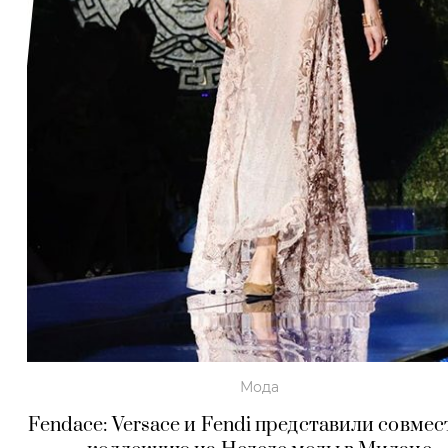
Мода
Fendace: Versace и Fendi представили совме