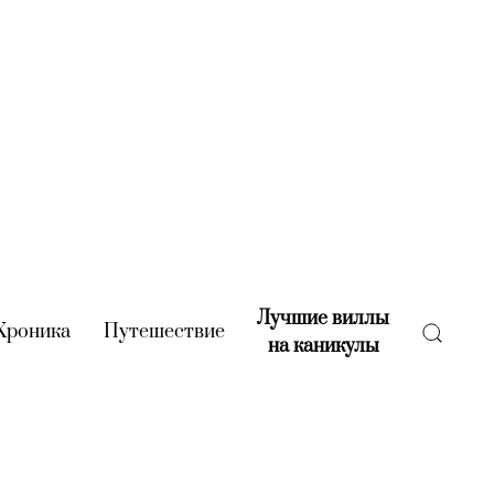
Лучшие виллы
rent)
Хроника
(current)
Путешествие
(current)
на каникулы
(current)