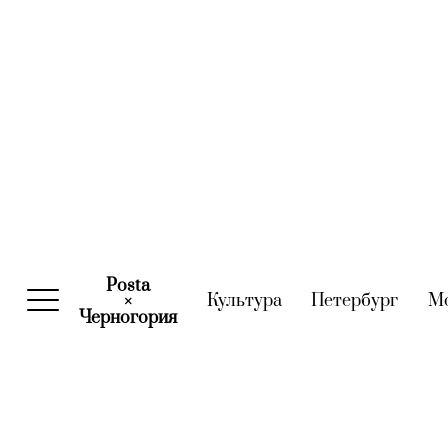
Posta
Культура
(current)
Петербург
(curre
М
×
Черногория
(current)