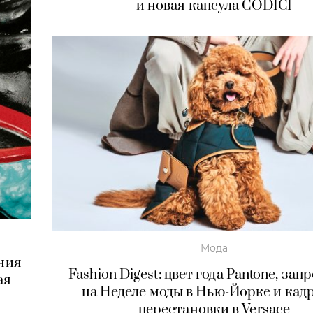
и новая капсула CODICI
Мода
ения
Fashion Digest: цвет года Pantone, зап
ая
на Неделе моды в Нью-Йорке и кад
перестановки в Versace