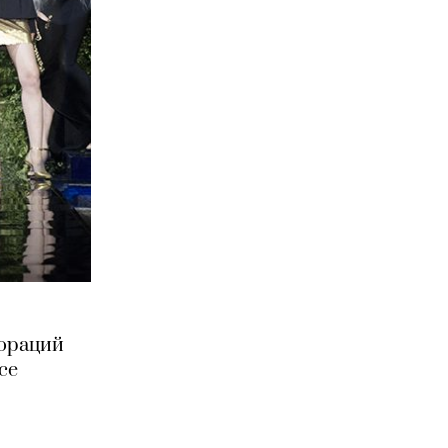
бораций
ce