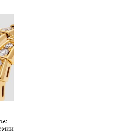
тье
ремии