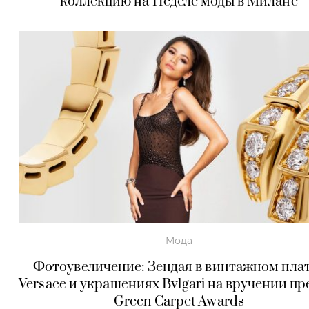
коллекцию на Неделе моды в Милане
Мода
Фотоувеличение: Зендая в винтажном пла
Versace и украшениях Bvlgari на вручении п
Green Carpet Awards