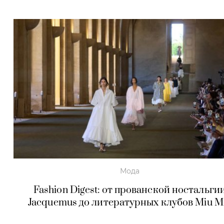
Мода
Fashion Digest: от прованской ностальги
Jacquemus до литературных клубов Miu M