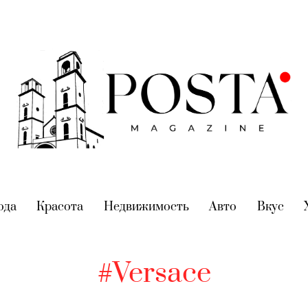
nt)
ода
(current)
Красота
(current)
Недвижимость
(current)
Авто
(current)
Вкус
(cur
#Versace