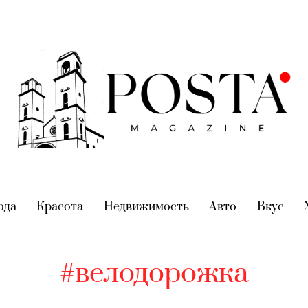
nt)
ода
(current)
Красота
(current)
Недвижимость
(current)
Авто
(current)
Вкус
(cur
#велодорожка