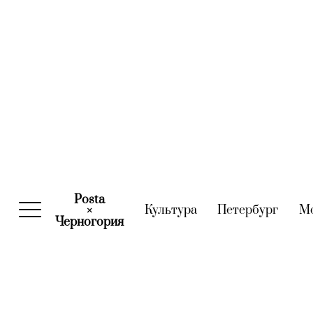
Posta
Культура
(current)
Петербург
(curre
М
×
Черногория
(current)