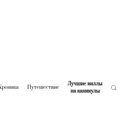
Лучшие виллы
rent)
Хроника
(current)
Путешествие
(current)
на каникулы
(current)