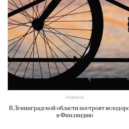
Новости
В Ленинградской области построят велодор
в Финляндию