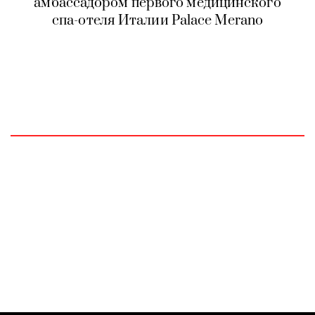
амбассадором первого медицинского
спа-отеля Италии Palace Merano