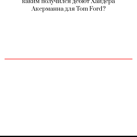
каким получился дебют Хайдера
Акерманна для Tom Ford?