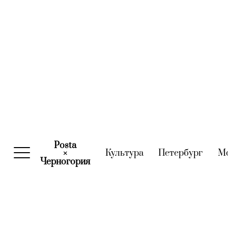
Posta
Культура
(current)
Петербург
(curre
М
×
Черногория
(current)