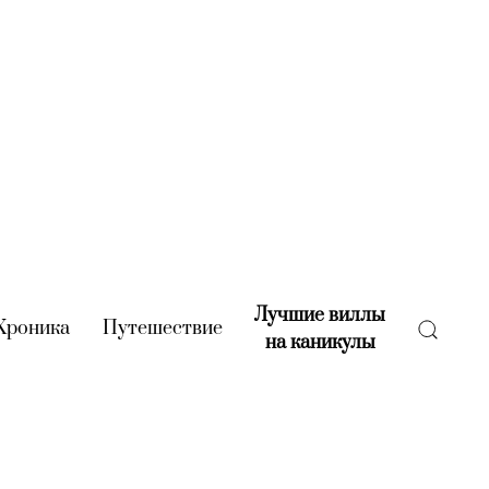
Лучшие виллы
rent)
Хроника
(current)
Путешествие
(current)
на каникулы
(current)