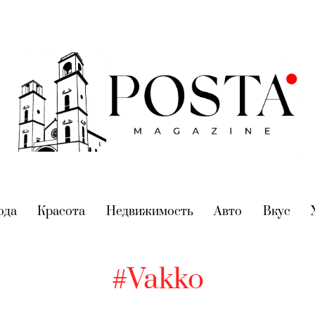
nt)
ода
(current)
Красота
(current)
Недвижимость
(current)
Авто
(current)
Вкус
(cur
#Vakko