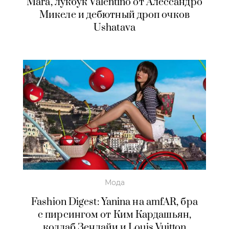
Mara, лукбук Valentino от Алессандро
Микеле и дебютный дроп очков
Ushatava
Мода
Fashion Digest: Yanina на amfAR, бра
с пирсингом от Ким Кардашьян,
коллаб Зендайи и Louis Vuitton