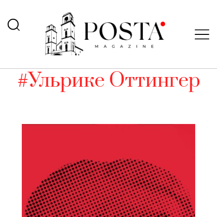
#Ульрике Оттингер