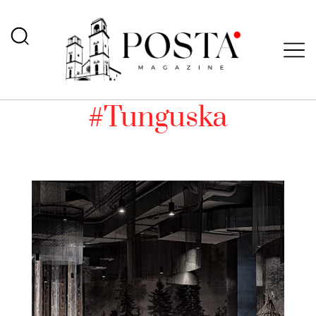
#Tunguska