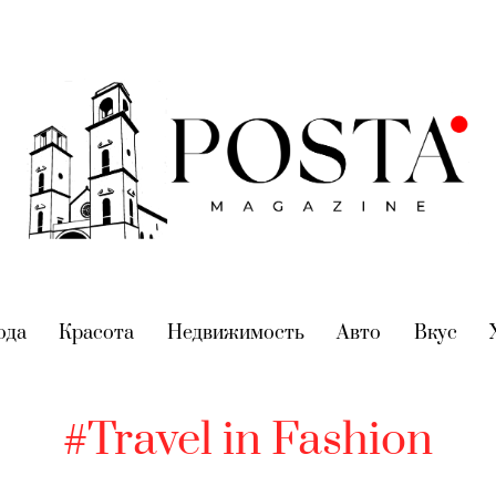
nt)
ода
(current)
Красота
(current)
Недвижимость
(current)
Авто
(current)
Вкус
(cur
#Travel in Fashion