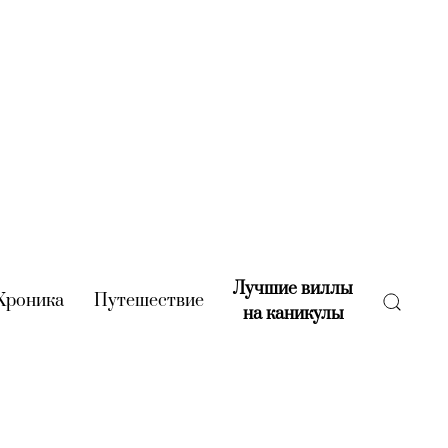
Лучшие виллы
rent)
Хроника
(current)
Путешествие
(current)
на каникулы
(current)