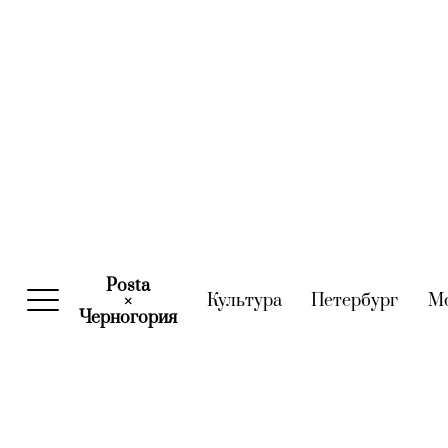
Posta
Культура
(current)
Петербург
(curre
М
×
Черногория
(current)