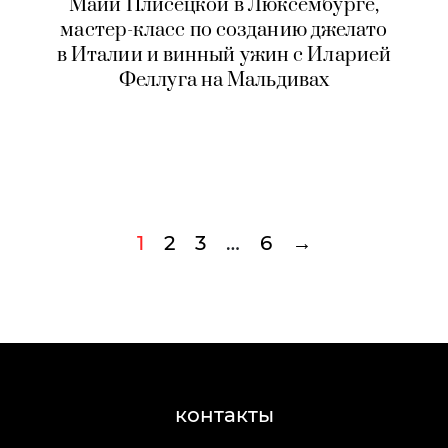
Майи Плисецкой в Люксембурге,
мастер-класс по созданию джелато
в Италии и винный ужин с Иларией
Феллуга на Мальдивах
1
2
3
…
6
→
контакты