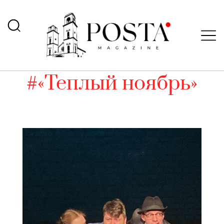
#«Теплый ноябрь»