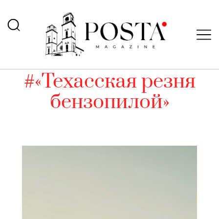
#«Техасская резня
бензопилой»