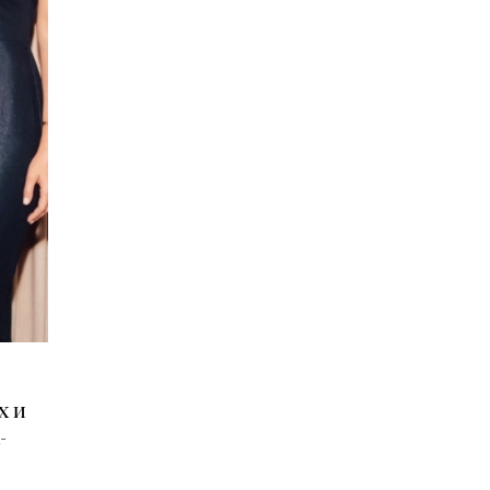
х и
-