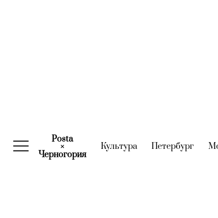
Posta
Культура
(current)
Петербург
(curre
М
×
Черногория
(current)