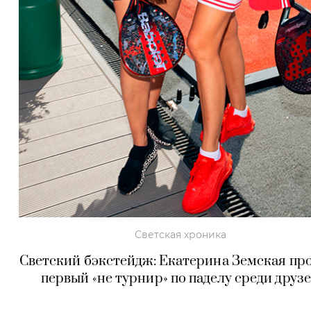
Светская хроника
Светский бэкстейдж: Екатерина Земская пр
первый «не турнир» по паделу среди друз