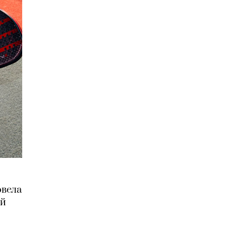
овела
ей