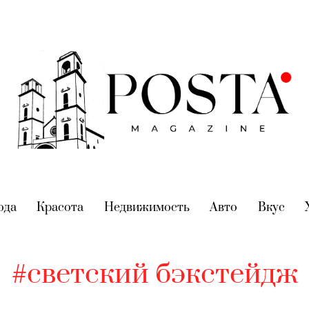
nt)
ода
(current)
Красота
(current)
Недвижимость
(current)
Авто
(current)
Вкус
(cur
#светский бэкстейдж