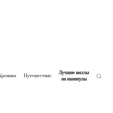
Лучшие виллы
rent)
Хроника
(current)
Путешествие
(current)
на каникулы
(current)