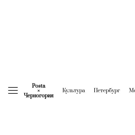
Posta
Культура
(current)
Петербург
(curre
М
×
Черногория
(current)