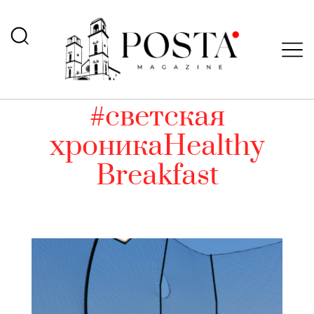
#светская
хроникаHealthy
Breakfast