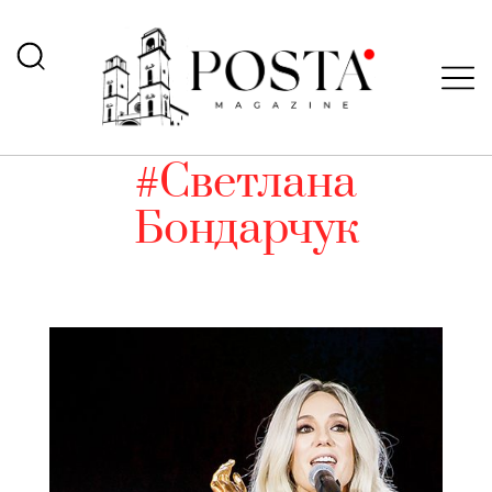
#Светлана
Бондарчук