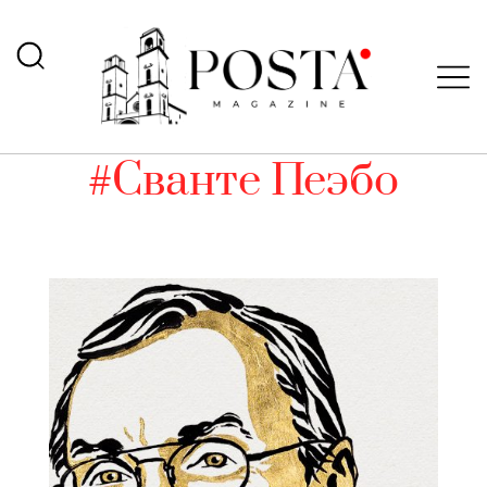
#Сванте Пеэбо