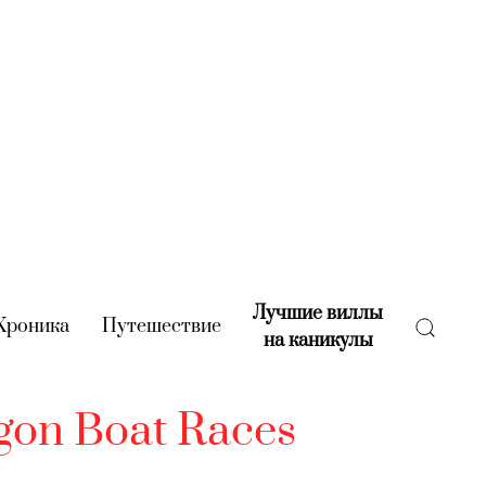
Лучшие виллы
rent)
Хроника
(current)
Путешествие
(current)
на каникулы
(current)
gon Boat Races