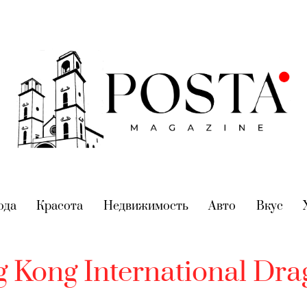
nt)
ода
(current)
Красота
(current)
Недвижимость
(current)
Авто
(current)
Вкус
(cur
g Kong International Dra