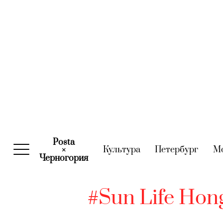
Posta
Культура
(current)
Петербург
(curre
М
×
Черногория
(current)
#Sun Life Hon