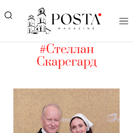
#Стеллан
Скарсгард