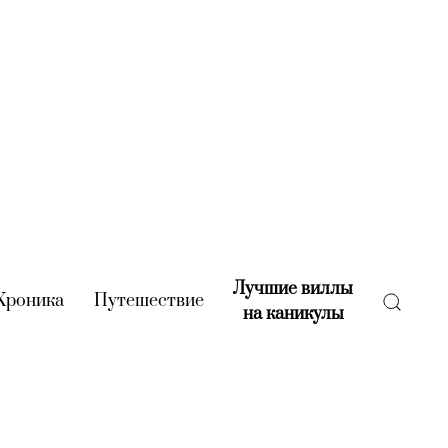
Лучшие виллы
rent)
Хроника
(current)
Путешествие
(current)
на каникулы
(current)