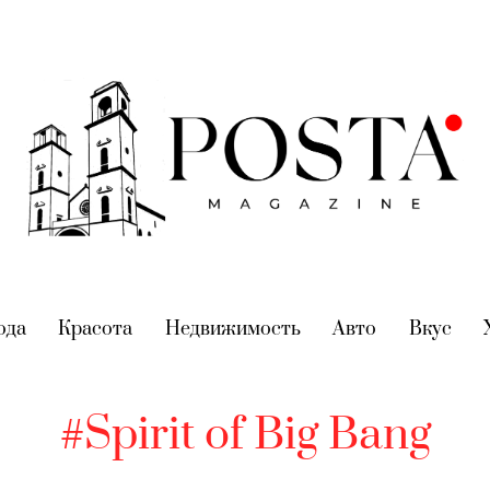
nt)
ода
(current)
Красота
(current)
Недвижимость
(current)
Авто
(current)
Вкус
(cur
#Spirit of Big Bang