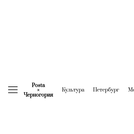
Posta
Культура
(current)
Петербург
(curre
М
×
Черногория
(current)