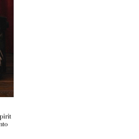
irit
nto