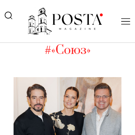
#«Союз»