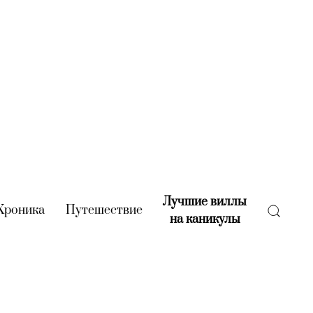
Лучшие виллы
rent)
Хроника
(current)
Путешествие
(current)
на каникулы
(current)