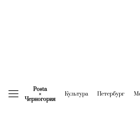
Posta
Культура
(current)
Петербург
(curre
М
×
Черногория
(current)