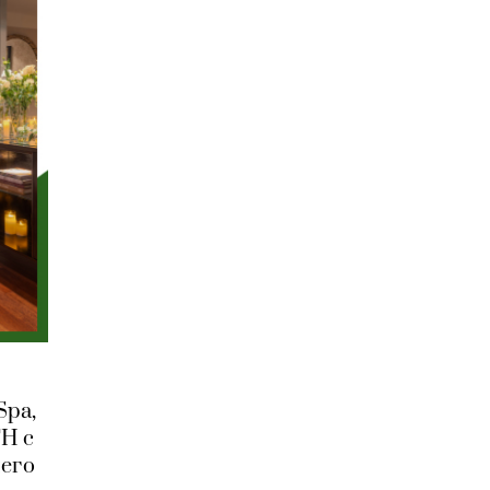
Spa,
H с
него