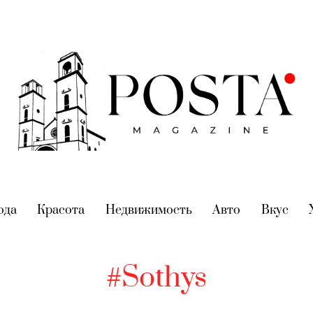
nt)
ода
(current)
Красота
(current)
Недвижимость
(current)
Авто
(current)
Вкус
(cur
#Sothys