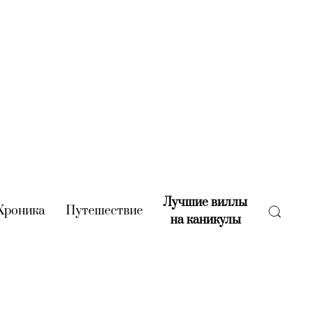
Лучшие виллы
rent)
Хроника
(current)
Путешествие
(current)
на каникулы
(current)