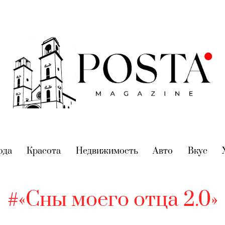
nt)
ода
(current)
Красота
(current)
Недвижимость
(current)
Авто
(current)
Вкус
(cur
#«Сны моего отца 2.0»