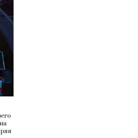
оего
ина
иряя