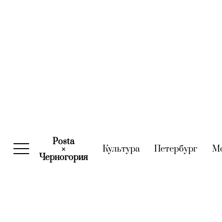
Posta
Культура
(current)
Петербург
(curre
М
×
Черногория
(current)