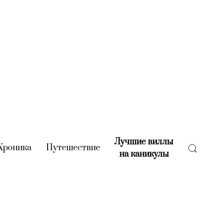
Лучшие виллы
rent)
Хроника
(current)
Путешествие
(current)
на каникулы
(current)