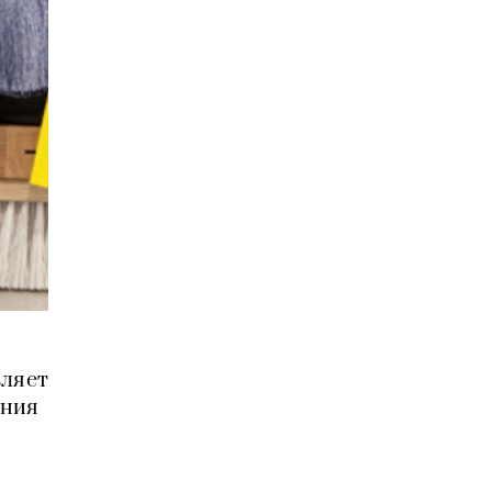
вляет
ения