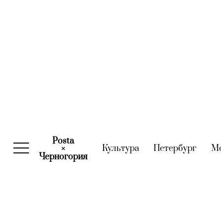
Posta
Культура
(current)
Петербург
(curre
М
×
Черногория
(current)