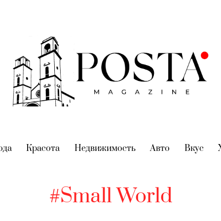
nt)
ода
(current)
Красота
(current)
Недвижимость
(current)
Авто
(current)
Вкус
(cur
#Small World