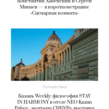
Константин Хабенский и Сергей
Минаев — в короткометражке
«Сценарная комната»
Путешествие
Казань Weekly: философия STAY
IN HARMONY в отеле NEO Kazan
Palace, экотропа СИБУРа, выставка