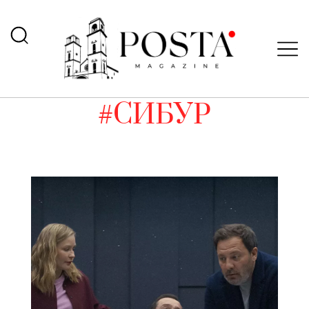
#СИБУР