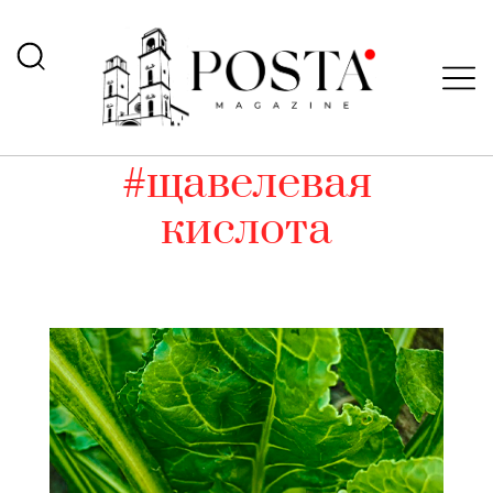
#щавелевая
кислота