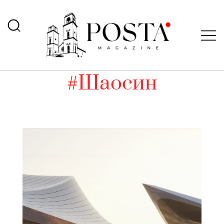
#Шаосин