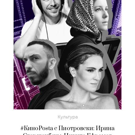
Культура
#КиноPosta c Пиотровски: Ирина