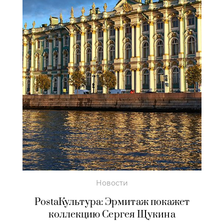
Новости
PostaКультура: Эрмитаж покажет
коллекцию Сергея Щукина