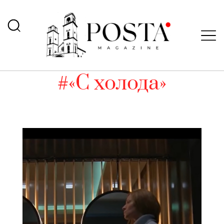
#«С холода»